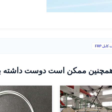
ابل FRP
مچنین ممکن است دوست داشته ب
es Center Pultruded