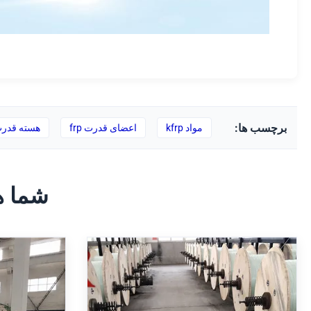
برچسب ها:
مواد kfrp
اعضای قدرت frp
هسته قدرت ک
شما ه
Φ0.4 - Φ5.0 FRP هسته، FRP رد
عضو انجمن فیبر نوری رزین E